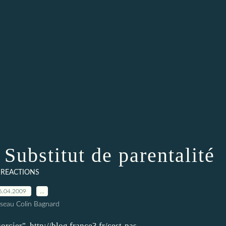
 Substitut de parentalité
REACTIONS
6.04.2009
…
seau Colin Bagnard
rcier". http://blog.france3.fr/cest-pas-