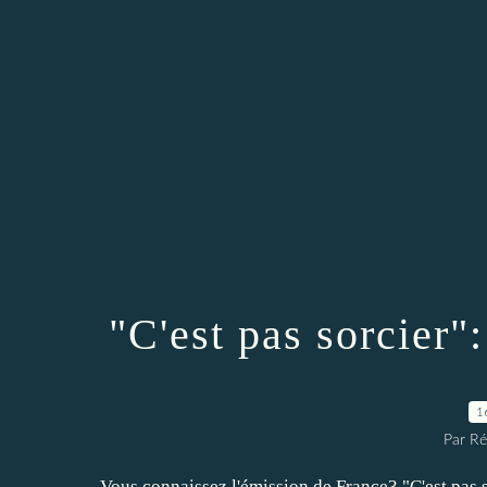
"C'est pas sorcier":
1
Par Ré
Vous connaissez l'émission de France3 "C'est pas so