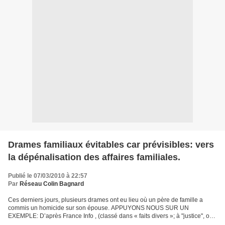
Drames familiaux évitables car prévisibles: vers
la dépénalisation des affaires familiales.
Publié le 07/03/2010 à 22:57
Par
Réseau Colin Bagnard
Ces derniers jours, plusieurs drames ont eu lieu où un père de famille a
commis un homicide sur son épouse. APPUYONS NOUS SUR UN
EXEMPLE: D’après France Info , (classé dans « faits divers »; à "justice", ou
"actualité nationale", on ne trouve rien) http://www.france-info.com/france-