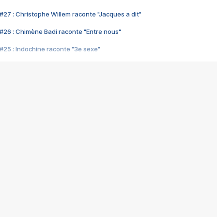
#27 : Christophe Willem raconte "Jacques a dit"
#26 : Chimène Badi raconte "Entre nous"
#25 : Indochine raconte "3e sexe"
#24 : Zaho raconte "C'est chelou"
#23 : Patrick Bruel raconte "Au café des délices"
#22 : Kyo raconte "Le chemin"
#21 : Nolwenn Leroy raconte "Cassé"
#20 : Patrick Hernandez raconte "Born to be alive"
#19 : Lorie raconte "Près de moi"
#18 : Michael Jones raconte "A nos actes manqués" (avec Jean-Jacque
#17 : Khaled raconte "Aïcha"
#16 : Corneille raconte "Parce qu'on vient de loin"