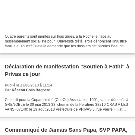
Quatre parents sont montés sur trois grues, à la Rochelle, face au
rassemblement socialiste pour l'Université d'été. Trois dénoncent l'injustice
familiale. Youcef Ouatelie demande que les dossiers de: Nicoles Beaucourt,
René Forney, Rachid Mabed, et Christian...
Déclaration de manifestation "Soutien à Fathi" à
Privas ce jour
Publié le 23/08/2013 à 11:14
Par
Réseau Colin Bagnard
Collectif pour la Coparentalité (CopCo) Association 1901, statuts déposés à
GRENOBLE le 30 mai 2013 33, chemin de la Pératière 38210 CRAS À LES
VANS (07140) le 19 août 2013 Préfecture de PRIVAS 5, rue Pierre Filliat
07000 PRIVAS CC à Monsieur le Procureur...
Communiqué de Jamais Sans Papa, SVP PAPA,