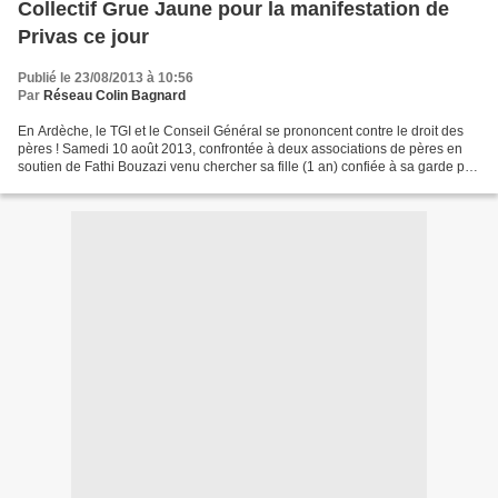
Collectif Grue Jaune pour la manifestation de
Privas ce jour
Publié le 23/08/2013 à 10:56
Par
Réseau Colin Bagnard
En Ardèche, le TGI et le Conseil Général se prononcent contre le droit des
pères ! Samedi 10 août 2013, confrontée à deux associations de pères en
soutien de Fathi Bouzazi venu chercher sa fille (1 an) confiée à sa garde par
la Justice le 10 avril 2013,...