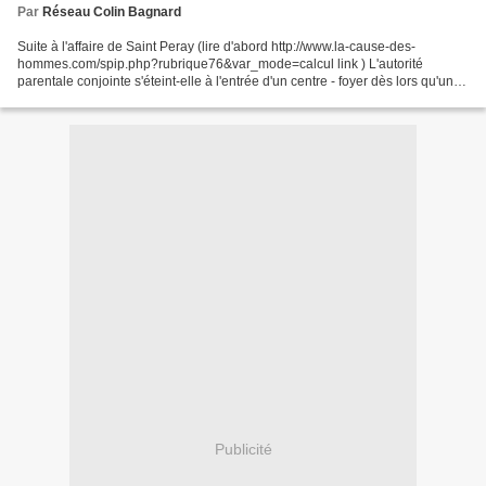
Par
Réseau Colin Bagnard
Suite à l'affaire de Saint Peray (lire d'abord http://www.la-cause-des-
hommes.com/spip.php?rubrique76&var_mode=calcul link ) L'autorité
parentale conjointe s'éteint-elle à l'entrée d'un centre - foyer dès lors qu'une
femme pour se justifier prétend dénoncer...
Publicité