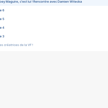
bey Maguire, c'est lui ! Rencontre avec Damien Witecka
e 6
e 5
e 4
e 3
s créatrices de la VF !
e 2
e 1
e Mektoub My Love arrive enfin ! Rencontre avec Shaïn Boumedine et Sal
i : après Toni en famille
elle réalise le bouleversant Dites lui que je l'aime
ais ! Rencontre autour de Vie privée de Rebecca Zlotowski
 de Marguerite, Grave... Rencontre avec Ella Rumpf