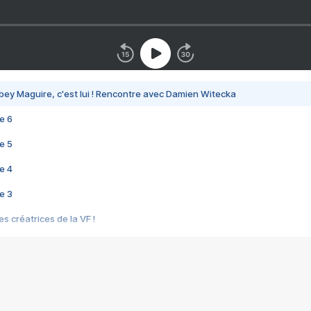
bey Maguire, c'est lui ! Rencontre avec Damien Witecka
e 6
e 5
e 4
e 3
s créatrices de la VF !
e 2
e 1
e Mektoub My Love arrive enfin ! Rencontre avec Shaïn Boumedine et Sal