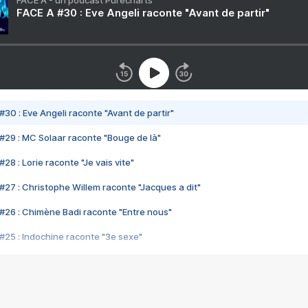
FACE A - un podcast Purecharts
FACE A #30 : Eve Angeli raconte "Avant de partir"
#30 : Eve Angeli raconte "Avant de partir"
#29 : MC Solaar raconte "Bouge de là"
28 : Lorie raconte "Je vais vite"
#27 : Christophe Willem raconte "Jacques a dit"
#26 : Chimène Badi raconte "Entre nous"
#25 : Indochine raconte "3e sexe"
#24 : Zaho raconte "C'est chelou"
#23 : Patrick Bruel raconte "Au café des délices"