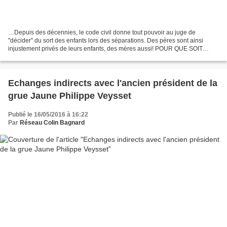
…Depuis des décennies, le code civil donne tout pouvoir au juge de
"décider" du sort des enfants lors des séparations. Des pères sont ainsi
injustement privés de leurs enfants, des mères aussi! POUR QUE SOIT
ENFIN RECONNU DANS LE CODE CIVIL LE "DROIT...
Echanges indirects avec l'ancien président de la
grue Jaune Philippe Veysset
Publié le 16/05/2016 à 16:22
Par
Réseau Colin Bagnard