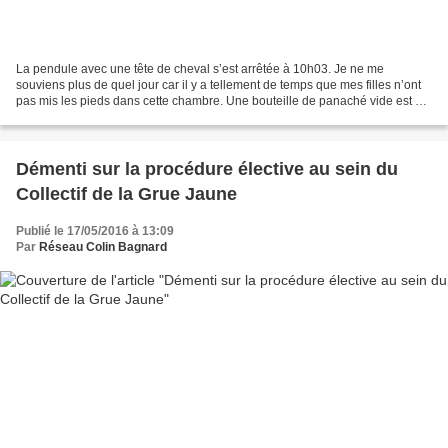
La pendule avec une tête de cheval s’est arrêtée à 10h03. Je ne me
souviens plus de quel jour car il y a tellement de temps que mes filles n’ont
pas mis les pieds dans cette chambre. Une bouteille de panaché vide est sur
la table, immobile. Je n’ose pas...
Démenti sur la procédure élective au sein du
Collectif de la Grue Jaune
Publié le 17/05/2016 à 13:09
Par
Réseau Colin Bagnard