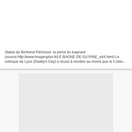
Statue de Bertrand Piéchaud -la peine du bagnard.
(source:http://www.imagesplus.fr/LE-BAGNE-DE-GUYANE_a44.html) Le
colloque de Lyon (Daddy's Day) a réussi à montrer au moins que le Collectif
de la Grue Jaune n'est pas encore enterré, et que des résolutions...