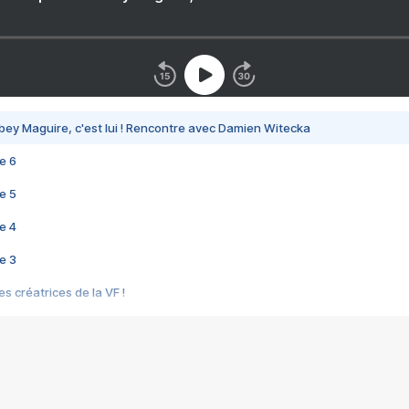
bey Maguire, c'est lui ! Rencontre avec Damien Witecka
e 6
e 5
e 4
e 3
s créatrices de la VF !
e 2
e 1
e Mektoub My Love arrive enfin ! Rencontre avec Shaïn Boumedine et Sal