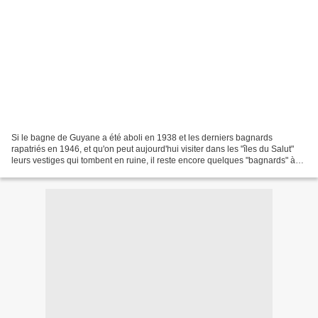
Si le bagne de Guyane a été aboli en 1938 et les derniers bagnards
rapatriés en 1946, et qu'on peut aujourd'hui visiter dans les "îles du Salut"
leurs vestiges qui tombent en ruine, il reste encore quelques "bagnards" à
sauver de l'isolement - - - de...