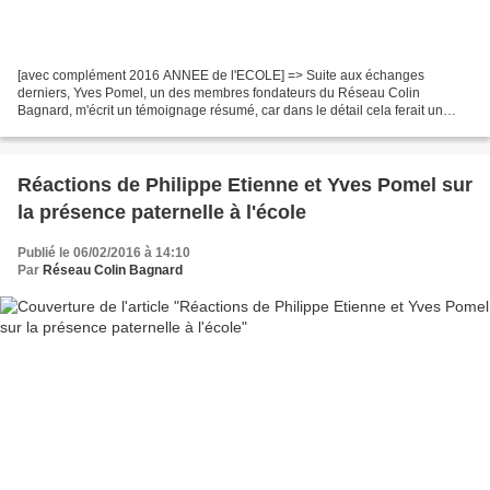
[avec complément 2016 ANNEE de l'ECOLE] => Suite aux échanges
derniers, Yves Pomel, un des membres fondateurs du Réseau Colin
Bagnard, m'écrit un témoignage résumé, car dans le détail cela ferait un
ouvrage truculent et qui montre qu'il ne faut pas désespérer....
Réactions de Philippe Etienne et Yves Pomel sur
la présence paternelle à l'école
Publié le 06/02/2016 à 14:10
Par
Réseau Colin Bagnard