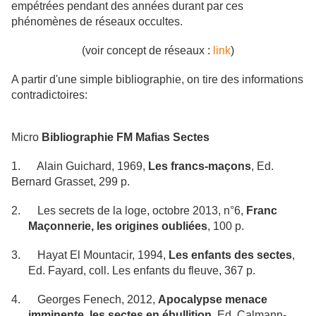
empétrées pendant des années durant par ces
phénomènes de réseaux occultes.
(voir concept de réseaux :
link
)
A partir d'une simple bibliographie, on tire des informations
contradictoires:
Micro
Bibliographie FM Mafias Sectes
1.
Alain Guichard, 1969,
Les francs-maçons
, Ed.
Bernard Grasset, 299 p.
2.
Les secrets de la loge, octobre 2013, n°6,
Franc
Maçonnerie, les origines oubliées
, 100 p.
3.
Hayat El Mountacir, 1994,
Les enfants des sectes
,
Ed. Fayard, coll. Les enfants du fleuve, 367 p.
4.
Georges Fenech, 2012,
Apocalypse menace
imminente, les sectes en ébullition
, Ed. Calmann-