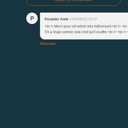
P
Pasquier Anne
14/03/2015 19:37
<br /> Merci pour cet article très intéressant.<br /> <br
S'il a réagi comme cela c'est qu'il souffre.<br /> <br /> 
Répondre