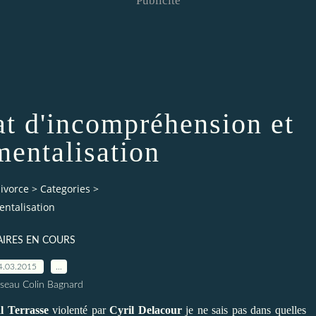
Publicité
at d'incompréhension et
mentalisation
ivorce
>
Categories
>
entalisation
AIRES EN COURS
4.03.2015
…
seau Colin Bagnard
l Terrasse
violenté par
Cyril Delacour
je ne sais pas dans quelles