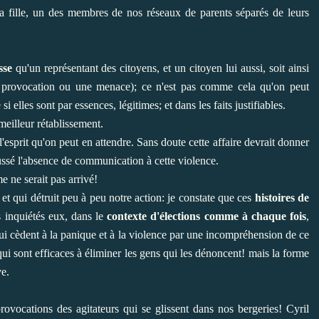
a fille, un des membres de nos réseaux de parents séparés de leurs
sse
qu'un représentant des citoyens, et un citoyen lui aussi, soit ainsi
e provocation ou une menace); ce n'est pas comme cela qu'on peut
lles sont par essences, légitimes; et dans les faits justifiables.
eilleur rétablissement.
'esprit qu'on peut en attendre. Sans doute cette affaire devrait donner
ssé l'absence de communication à cette violence.
 ne serait pas arrivé!
et qui détruit peu à peu notre action: je constate que ces
histoires de
s inquiétés eux, dans le
contexte d'élections comme à chaque fois
,
qui cèdent à la panique et à la violence par une incompréhension de ce
 qui sont efficaces à éliminer les gens qui les dénoncent! mais la forme
ve.
 provocations des agitateurs qui se glissent dans nos bergeries! Cyril