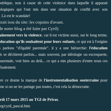
ublique, non à cause de cette violence dans laquelle il apparait
logiques qui l'ont mis dans une situation de conflit avec son
. Là est le scandale!
ait issu du site: les copains d'avant.
e notre blog a été faite par Cyril)
ainement vers la violence
, car il est victime aussi, sur le long terme,
'éducation qu'ils souhaitent pour leurs enfants
, ce qui est à l'origine
parlons "d'égalité parentale". il y a une hiérarchie:
l'éducation
'ils se déchirent parfois... mais souvent, par idéologie ou escroquerie,
parentale, voir bien au delà... ce qui a mis plusieurs d'entre nous ces
pénalement.
rière ce drame la marque de
l'instrumentalisation souterraine
pour
me si on ne les partage pas toutes, c'est cela la démocratie.
di 17 mars 2015 au TGI de Privas
.
org/cyril_pascal.htm