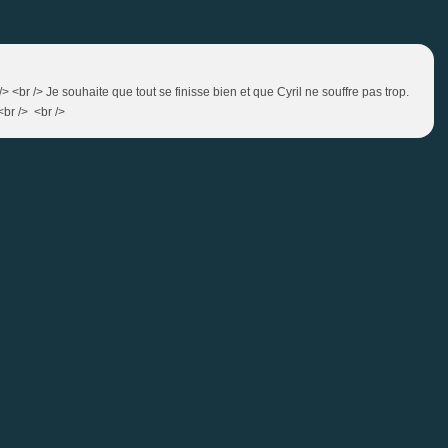
 /> <br /> Je souhaite que tout se finisse bien et que Cyril ne souffre pas trop.
<br /> <br />