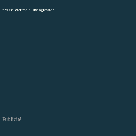
terrasse-victime-d-une-agression
Publicité