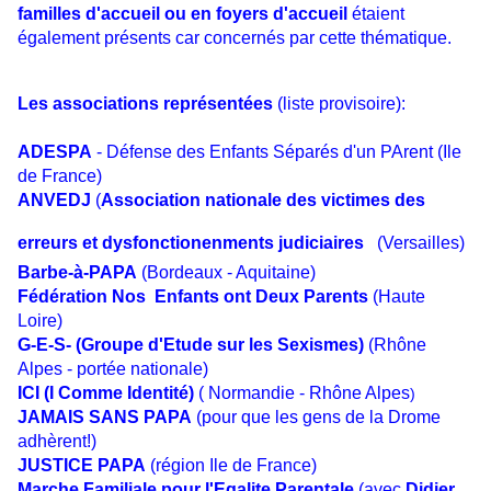
familles d'accueil ou en foyers d'accueil
étaient
également présents car concernés par cette thématique.
Les associations représentées
(liste provisoire):
ADESPA
- Défense des Enfants Séparés d'un PArent (Ile
de France)
ANVEDJ
(
Association nationale des victimes des
erreurs et dysfonctionenments judiciaires
(Versailles)
Barbe-à-PAPA
(Bordeaux - Aquitaine)
Fédération Nos Enfants ont Deux Parents
(Haute
Loire)
G-E-S- (Groupe d'Etude sur les Sexismes)
(Rhône
Alpes - portée nationale)
ICI (I Comme Identité)
( Normandie - Rhône Alpes
)
JAMAIS SANS PAPA
(pour que les gens de la Drome
adhèrent!)
JUSTICE PAPA
(région Ile de France)
Marche Familiale pour l'Egalite Parentale
(avec
Didier