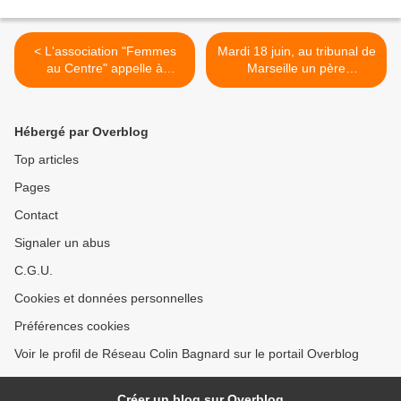
< L'association "Femmes
Mardi 18 juin, au tribunal de
au Centre" appelle à
Marseille un père
participer à la marche pour
protestera contre un
l'égalité parentale"
argument de "conflit"
opportuniste ! >
Hébergé par Overblog
Top articles
Pages
Contact
Signaler un abus
C.G.U.
Cookies et données personnelles
Préférences cookies
Voir le profil de Réseau Colin Bagnard sur le portail Overblog
Créer un blog sur Overblog