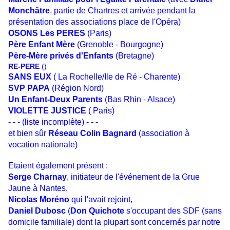
Monchâtre
, partie de Chartres et arrivée pendant la
présentation des associations place de l'Opéra)
OSONS Les PERES
(Paris)
Père Enfant Mère
(Grenoble - Bourgogne)
Père-Mère privés d'Enfants
(Bretagne)
RE-PERE
()
SANS EUX
( La Rochelle/Ile de Ré - Charente)
SVP PAPA
(Région Nord)
Un Enfant-Deux Parents
(Bas Rhin - Alsace)
VIOLETTE JUSTICE
( Paris)
- - - (liste incomplète) - - -
et bien sûr
Réseau Colin Bagnard
(association à
vocation nationale)
Etaient également présent :
Serge Charnay
, initiateur de l'événement de la Grue
Jaune à Nantes,
Nicolas Moréno
qui l'avait rejoint,
Daniel Dubosc
(
Don Quichote
s'occupant des SDF (sans
domicile familiale) dont la plupart sont concernés par notre