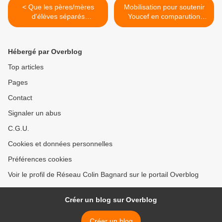
< Que les pères/mères
Mobilisation pour soutenir
d'élèves séparés
Youcef en comparution
s'investissent dans la
immédiate lundi 13h30 au
rentrée scolaire
TGI Grenoble >
Hébergé par Overblog
Top articles
Pages
Contact
Signaler un abus
C.G.U.
Cookies et données personnelles
Préférences cookies
Voir le profil de Réseau Colin Bagnard sur le portail Overblog
Créer un blog sur Overblog
Créer un blog