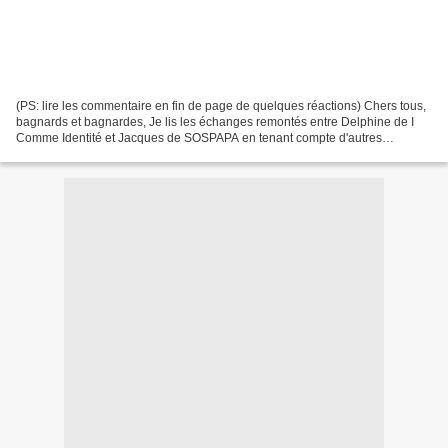
(PS: lire les commentaire en fin de page de quelques réactions) Chers tous,
bagnards et bagnardes, Je lis les échanges remontés entre Delphine de I
Comme Identité et Jacques de SOSPAPA en tenant compte d'autres
précédemment au sein du collectif la Grue...