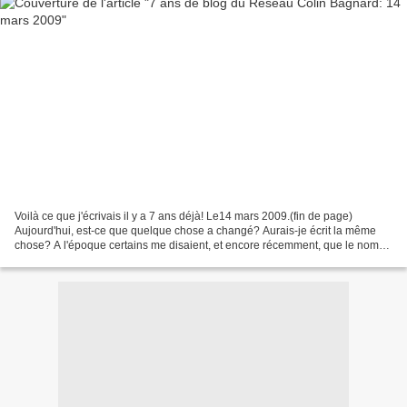
Voilà ce que j'écrivais il y a 7 ans déjà! Le14 mars 2009.(fin de page)
Aujourd'hui, est-ce que quelque chose a changé? Aurais-je écrit la même
chose? A l'époque certains me disaient, et encore récemment, que le nom
BAGNARD n'était pas significatif, mais...